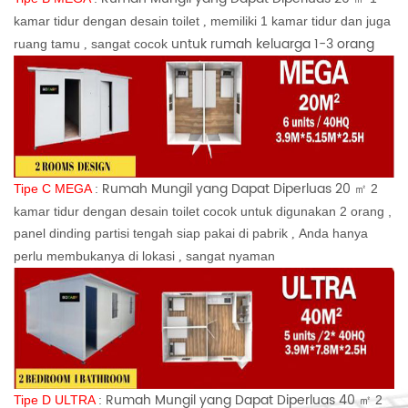
kamar tidur dengan desain toilet
memiliki 1 kamar tidur dan juga
,
untuk rumah keluarga 1-3 orang
ruang tamu
sangat cocok
,
Rumah Mungil yang Dapat Diperluas 20
Tipe C MEGA
:
2
㎡
kamar tidur dengan desain toilet cocok untuk digunakan 2 orang
,
panel dinding partisi tengah siap pakai di pabrik
Anda hanya
,
perlu membukanya di lokasi
sangat nyaman
,
Rumah Mungil yang Dapat Diperluas 40
Tipe D ULTRA
:
2
㎡