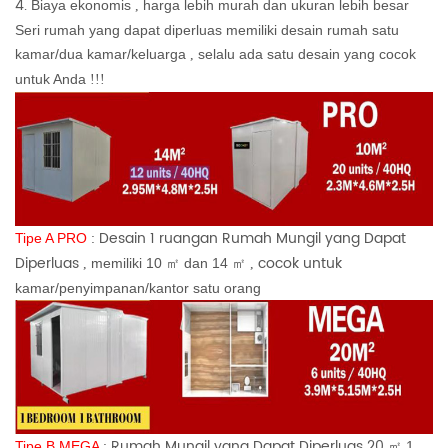
4.
Biaya ekonomis
harga lebih murah dan ukuran lebih besar
,
Seri rumah yang dapat diperluas memiliki desain rumah satu
kamar/dua kamar/keluarga
selalu ada satu desain yang cocok
,
untuk Anda
!!!
Desain 1 ruangan Rumah Mungil yang Dapat
Tipe A PRO
:
Diperluas
cocok untuk
memiliki 10
dan 14
,
㎡
㎡
,
kamar/penyimpanan/kantor satu orang
Rumah Mungil yang Dapat Diperluas 20
Tipe B MEGA
:
1
㎡