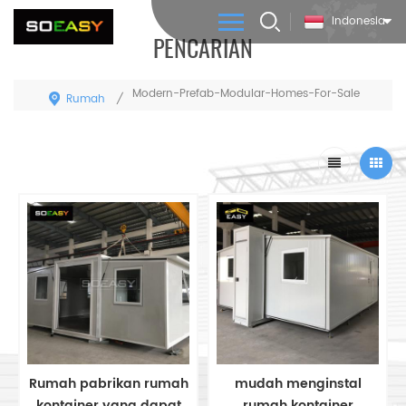
Indonesia
PENCARIAN
Modern-Prefab-Modular-Homes-For-Sale
Rumah
/
Rumah pabrikan rumah
mudah menginstal
kontainer yang dapat
rumah kontainer