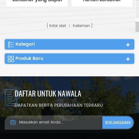
diupgrade china
modular diperluas
dengan dua kamar
dengan ruang
tidur dan satu toilet
peralatan
total dari
1
halaman
Kategori
Produk Baru
DAFTAR UNTUK NAWALA
DAPATKAN BERITA PERUSAHAAN TERBARU