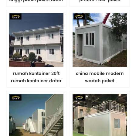
rumah kontainer rumah
rumah kontainer datar /
kontainer
kantor
rumah kontainer 20ft
china mobile modern
rumah kontainer datar
wadah paket
bergerak portabel
akomodasi datar /
murah
kabin portabel