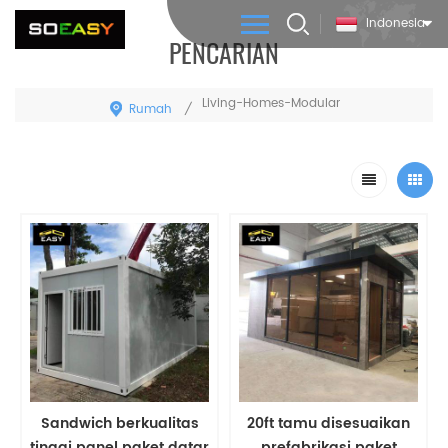
Indonesia
PENCARIAN
Living-Homes-Modular
Rumah
/
Sandwich berkualitas
20ft tamu disesuaikan
tinggi panel paket datar
prefabrikasi paket