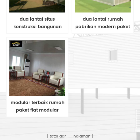
dua lantai situs
dua lantai rumah
konstruksi bangunan
pabrikan modern paket
kantor rumah prefab
datar wadah modular
kontainer datar pack
rumah / rumah / kantor
kantor
modular terbaik rumah
paket flat modular
modern terjangkau
untuk asrama, kantor
dan rumah tinggal
total dari
1
halaman