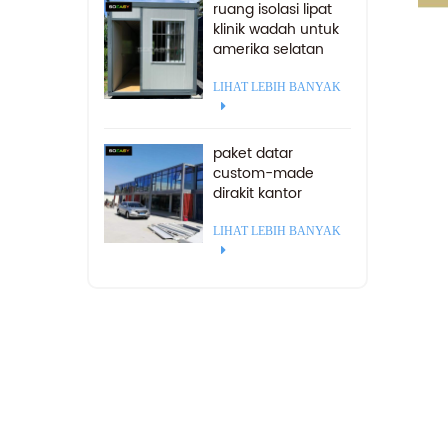
ruang isolasi lipat
klinik wadah untuk
amerika selatan
LIHAT LEBIH BANYAK
paket datar
custom-made
dirakit kantor
kontainer rumah
kontainer stackable
LIHAT LEBIH BANYAK