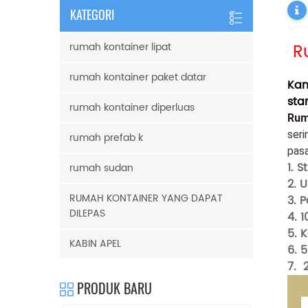
KATEGORI
R
rumah kontainer lipat
rumah kontainer paket datar
Kam
sta
rumah kontainer diperluas
Rum
seri
rumah prefab k
pasa
1. S
rumah sudan
2. 
RUMAH KONTAINER YANG DAPAT
3. 
DILEPAS
4. 
5. 
KABIN APEL
6. 
7.
PRODUK BARU