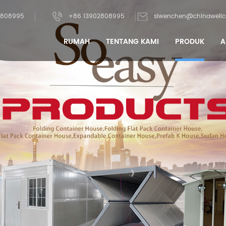
2808995
+86 13902808995
siwenchen@chinawell
RUMAH
TENTANG KAMI
PRODUK
A