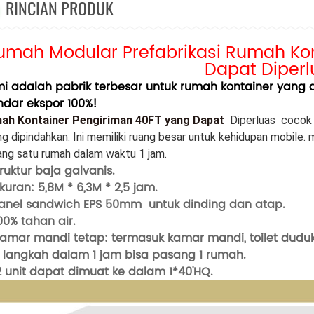
RINCIAN PRODUK
umah Modular Prefabrikasi Rumah Ko
Dapat Diperl
i adalah pabrik terbesar untuk rumah kontainer yang dap
ndar ekspor 100%!
ah Kontainer Pengiriman 40FT yang Dapat
Diperluas
cocok 
ng dipindahkan. Ini memiliki ruang besar untuk kehidupan mobile.
m
ng satu rumah dalam waktu 1 jam.
truktur baja galvanis.
Ukuran: 5,8M * 6,3M * 2,5 jam.
Panel sandwich EPS
50mm untuk dinding dan atap.
100% tahan air.
Kamar mandi tetap: termasuk kamar mandi, toilet duduk
5 langkah dalam 1 jam bisa pasang 1 rumah.
2 unit dapat dimuat ke dalam 1*40'HQ.