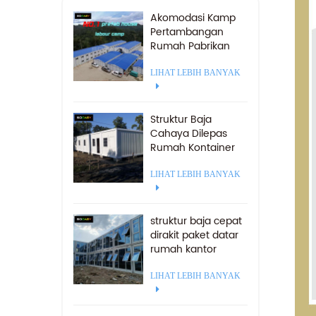
Akomodasi Kamp
Pertambangan
Rumah Pabrikan
Kamp Kerja
Pracetak Dijual
LIHAT LEBIH BANYAK
Struktur Baja
Cahaya Dilepas
Rumah Kontainer
Camp 20 kaki
LIHAT LEBIH BANYAK
struktur baja cepat
dirakit paket datar
rumah kantor
kontainer
prefabrikasi
LIHAT LEBIH BANYAK